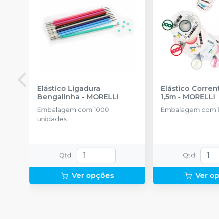
Elástico Ligadura
Elástico Corre
Bengalinha
-
MORELLI
1,5m
-
MORELLI
Embalagem com 1000
Embalagem com 1
unidades
Qtd
:
Qtd
:
Ver opções
Ver o