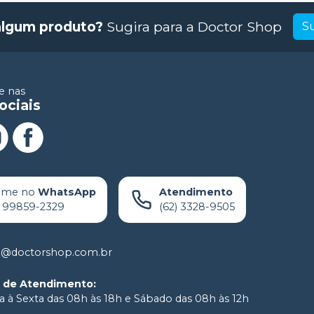
algum produto?
Sugira para a
Doctor Shop
S
 nas
ociais
ame no
WhatsApp
Atendimento
) 99859-2329
(62) 3328-9505
o@doctorshop.com.br
o de Atendimento
:
 à Sexta das 08h às 18h e Sábado das 08h às 12h