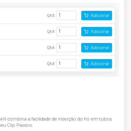
Adicionar
Qtd
:
Adicionar
Qtd
:
Adicionar
Qtd
:
Adicionar
Qtd
:
elli combina a facilidade de inserção do fio em tubos
eu Clip Passivo.