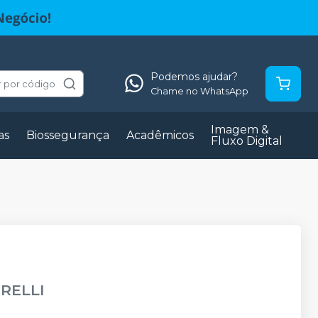
Podemos ajudar?
 por código
Chame no WhatsApp
Imagem &
as
Biossegurança
Acadêmicos
Fluxo Digital
RELLI