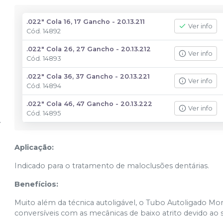
.022" Cola 16, 17 Gancho - 20.13.211
Ver info
Cód.
14892
.022" Cola 26, 27 Gancho - 20.13.212
Ver info
Cód.
14893
.022" Cola 36, 37 Gancho - 20.13.221
Ver info
Cód.
14894
.022" Cola 46, 47 Gancho - 20.13.222
Ver info
Cód.
14895
Aplicação:
Indicado para o tratamento de maloclusões dentárias.
Benefícios:
Muito além da técnica autoligável, o Tubo Autoligado Mor
conversíveis com as mecânicas de baixo atrito devido ao s