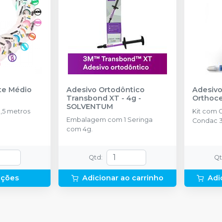
nte Médio
Adesivo Ortodôntico
Adesivo
Transbond XT - 4g
-
Orthoc
SOLVENTUM
,5 metros
Kit com 
Embalagem com 1 Seringa
Condac 3
com 4g.
Qtd
:
Q
pções
Adicionar ao carrinho
Adi