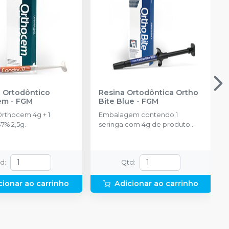
 Ortodôntico
Resina Ortodôntica Ortho
em
-
FGM
Bite Blue
-
FGM
Orthocem 4g + 1
Embalagem contendo 1
7% 2,5g.
seringa com 4g de produto
disponível na cor azul.
td
:
Qtd
:
cionar ao carrinho
Adicionar ao carrinho