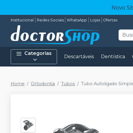
Institucional
Redes Sociais
WhatsApp
Lojas
Ofertas
Categorias
Descartáveis
Dentística
Home
Ortodontia
Tubos
Tubo Autoligado Simpl