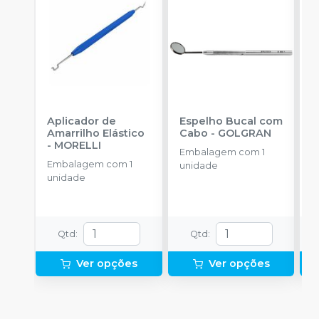
Aplicador de
Espelho Bucal com
F
Amarrilho Elástico
Cabo
-
GOLGRAN
-
MORELLI
Embalagem com 1
E
Embalagem com 1
unidade
u
unidade
Qtd
:
Qtd
:
Ver opções
Ver opções