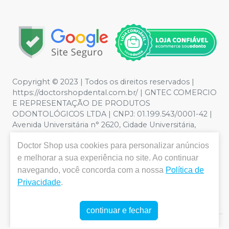
Copyright © 2023 | Todos os direitos reservados |
https://doctorshopdental.com.br/ | GNTEC COMERCIO
E REPRESENTAÇÃO DE PRODUTOS
ODONTOLÓGICOS LTDA | CNPJ: 01.199.543/0001-42 |
Avenida Universitária n° 2620, Cidade Universitária,
Anápolis - GO | Política de Privacidade e Segurança -
Doctor Shop
usa cookies para personalizar anúncios
Fotos meramente ilustrativas - Os preços e condições
da loja virtual estão sujeitos a alterações. Em caso de
e melhorar a sua experiência no site. Ao continuar
divergência de preços no site, o valor válido é o do
navegando, você concorda com a nossa
Política de
Carrinho de Compra. Não vendemos por atacado, por
Privacidade
.
isso nos reservamos o direito de não atender compras
de grandes volumes pelo site.
continuar e fechar
E-commerce produzido por
Sou Odonto Ecommerce
.