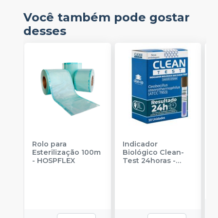
Você também pode gostar
desses
Rolo para
Indicador
I
Esterilização 100m
Biológico Clean-
B
-
HOSPFLEX
Test 24horas
-
H
CLEAN UP
E
u