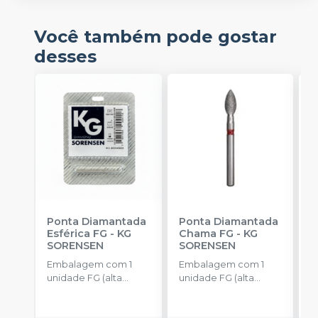
Você também pode gostar
desses
Ponta Diamantada
Ponta Diamantada
P
Esférica FG
-
KG
Chama FG
-
KG
C
SORENSEN
SORENSEN
A
-
Embalagem com 1
Embalagem com 1
E
unidade FG (alta
unidade FG (alta
u
rotação).
rotação).