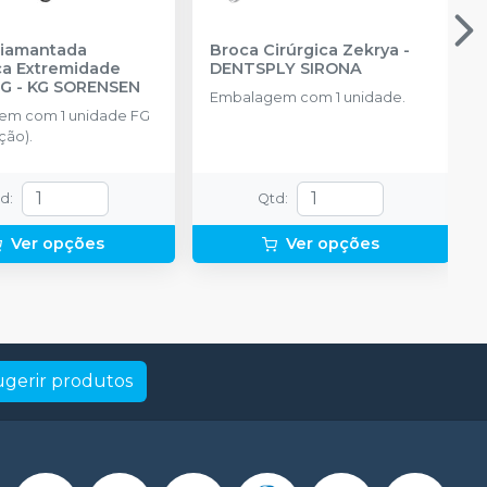
Diamantada
Broca Cirúrgica Zekrya
-
ica Extremidade
DENTSPLY SIRONA
FG
-
KG SORENSEN
Embalagem com 1 unidade.
em com 1 unidade FG
ção).
td
:
Qtd
:
Ver opções
Ver opções
ugerir produtos