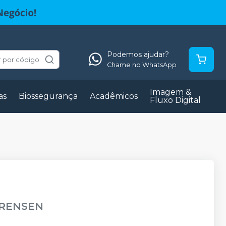
Podemos ajudar?
 por código
Chame no WhatsApp
Imagem &
as
Biossegurança
Acadêmicos
Fluxo Digital
ORENSEN