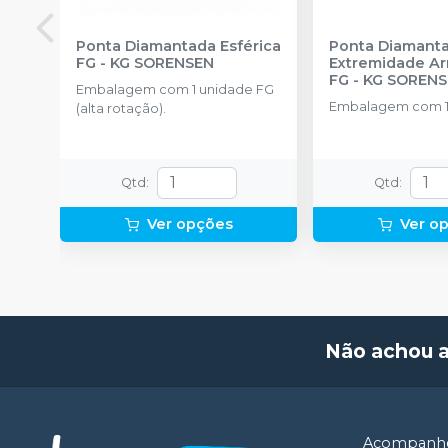
Ponta Diamantada Esférica
Ponta Diamant
FG
-
KG SORENSEN
Extremidade A
FG
-
KG SOREN
Embalagem com 1 unidade FG
Embalagem com 1
(alta rotação).
Qtd
:
Qtd
:
Ver opções
Ver o
Não achou 
Acompanhe