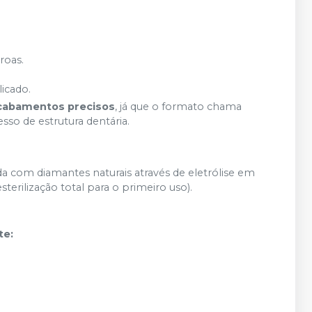
Adicionar
Qtd
:
roas.
icado.
cabamentos precisos
, já que o formato chama
so de estrutura dentária.
a com diamantes naturais através de eletrólise em
terilização total para o primeiro uso).
te: