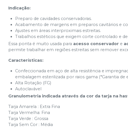
Indicação:
3168FF
Ver info
Cód.
568
Preparo de cavidades conservadoras.
Acabamento de margens em preparos cavitários e co
Ajustes em áreas interproximais estreitas.
Trabalhos estéticos que exigem corte controlado e del
Essa ponta é muito usada para
acesso conservador
e
a
permite trabalhar em regiões estreitas sem remover exces
Características:
Confeccionada em aço de alta resistência e impregnad
embalagem esterilizada por raios gama (*Garantia de es
Alta Rotação (FG)
Autoclavável
Granulometria indicada através da cor da tarja na has
Tarja Amarela : Extra Fina
Tarja Vermelha: Fina
Tarja Verde : Grossa
Tarja Sem Cor : Média