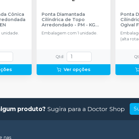
ada Cônica
Ponta Diamantada
Ponta 
rredondada
Cilíndrica de Topo
Cilíndr
SEN
Arredondado - PM
-
KG
Ogival 
SORENSEN
 unidade.
Embalagem com 1 unidade.
Embalag
(alta rota
Qtd
:
Q
pções
Ver opções
algum produto?
Sugira para a
Doctor Shop
S
 nas