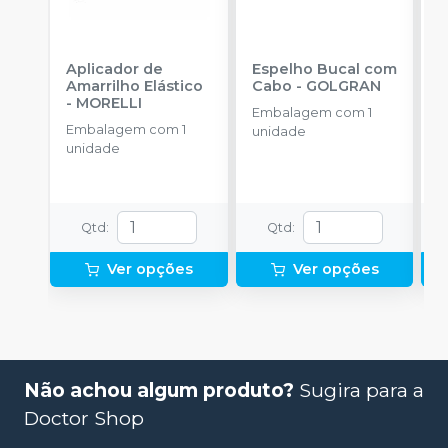
Aplicador de
Espelho Bucal com
F
Amarrilho Elástico
Cabo
-
GOLGRAN
-
MORELLI
Embalagem com 1
E
Embalagem com 1
unidade
u
unidade
Qtd
:
Qtd
:
Ver opções
Ver opções
Não achou algum produto?
Sugira para a
Doctor Shop