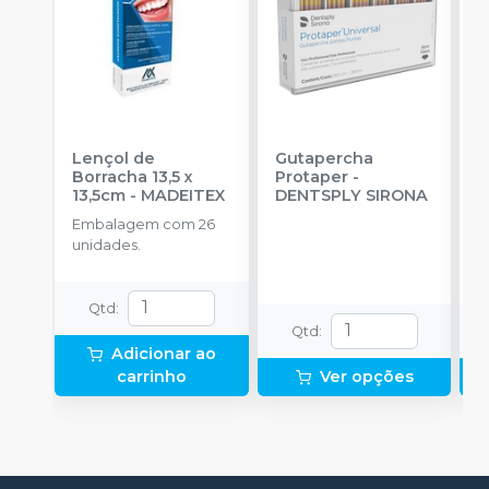
Lençol de
Gutapercha
L
Borracha 13,5 x
Protaper
-
13,5cm
-
MADEITEX
DENTSPLY SIRONA
S
Embalagem com 26
E
unidades.
u
Qtd
:
Qtd
:
Adicionar ao
carrinho
Ver opções