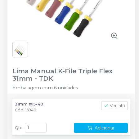
Lima Manual K-File Triple Flex
31mm
-
TDK
Embalagem com 6 unidades
31mm #15-40
Ver info
Cód.
15948
Adicionar
Qtd
: