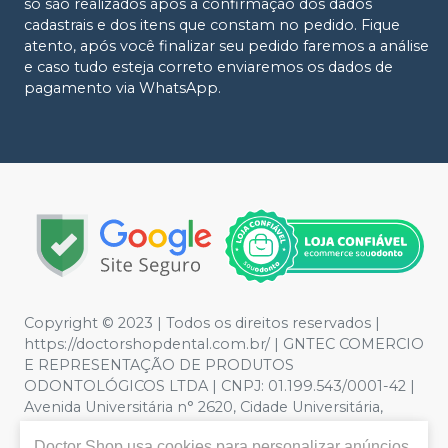
só são realizados após a confirmação dos dados
cadastrais e dos itens que constam no pedido. Fique
atento, após você finalizar seu pedido faremos a análise
e caso tudo esteja correto enviaremos os dados de
pagamento via WhatsApp.
Copyright © 2023 | Todos os direitos reservados |
https://doctorshopdental.com.br/ | GNTEC COMERCIO
E REPRESENTAÇÃO DE PRODUTOS
ODONTOLÓGICOS LTDA | CNPJ: 01.199.543/0001-42 |
Avenida Universitária n° 2620, Cidade Universitária,
Anápolis - GO | Política de Privacidade e Segurança -
Doctor Shop
usa cookies para personalizar anúncios