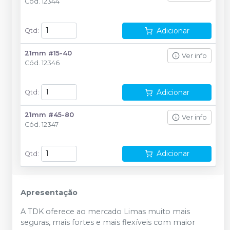
Cód.
12344
Adicionar
Qtd
:
21mm #15-40
Ver info
Cód.
12346
Adicionar
Qtd
:
21mm #45-80
Ver info
Cód.
12347
Adicionar
Qtd
:
Apresentação
A TDK oferece ao mercado Limas muito mais
seguras, mais fortes e mais flexíveis com maior