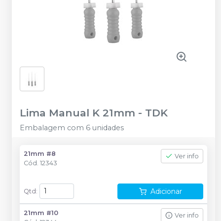
Lima Manual K 21mm
-
TDK
Embalagem com 6 unidades
21mm #8
Ver info
Cód.
12343
Adicionar
Qtd
:
21mm #10
Ver info