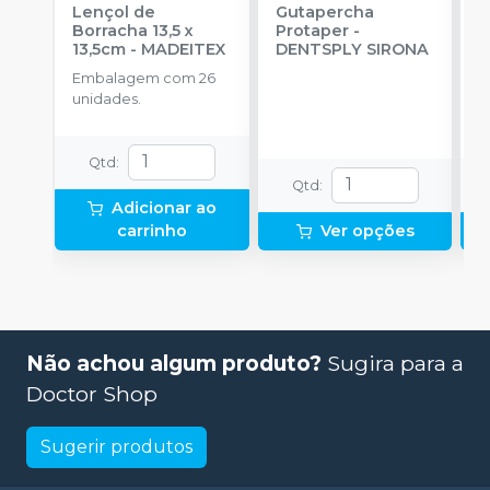
Lençol de
Gutapercha
L
Borracha 13,5 x
Protaper
-
13,5cm
-
MADEITEX
DENTSPLY SIRONA
S
Embalagem com 26
E
unidades.
u
Qtd
:
Qtd
:
Adicionar ao
carrinho
Ver opções
Não achou algum produto?
Sugira para a
Doctor Shop
Sugerir produtos