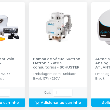
dor Valo
Bomba de Vácuo Suctron
Autocla
-
Eletronic - até 5
Analógi
consultórios
-
SCHUSTER
ATLAN
1 VALO
Embalagem com 1 unidade.
Embalag
as
Bivolt 127V / 220V.
Bivolt.
arregador, 50
s, 1 suporte, 1
Qtd
:
o carrinho
Adicionar ao carrinho
Soli