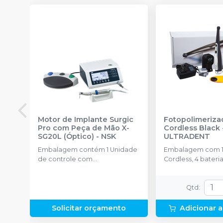
Motor de Implante Surgic
Fotopolimeriza
Pro com Peça de Mão X-
Cordless Black
SG20L (Óptico)
-
NSK
ULTRADENT
Embalagem contém 1 Unidade
Embalagem com 
de controle com
Cordless, 4 bateri
armazenamento de dados,
recarregáveis, 1 c
Micromotor LED SGL70M, Pedal
barreiras protetora
de controle FC-78, Peça de
protetor de luz
Qtd
:
mão óptica, X-DSG20L
(Redução 20:1) Tudo de
Solicitar orçamento
Adicionar a
irrigação (5 peças) e outros