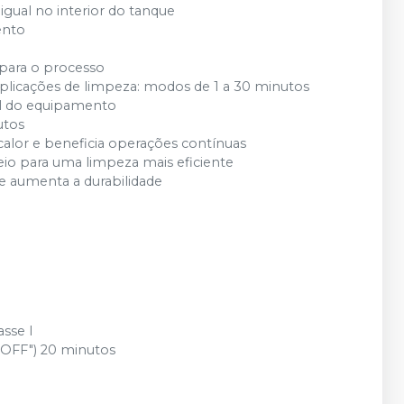
 igual no interior do tanque
ento
 para o processo
plicações de limpeza: modos de 1 a 30 minutos
il do equipamento
utos
calor e beneficia operações contínuas
eio para uma limpeza mais eficiente
e aumenta a durabilidade
sse I
"OFF") 20 minutos