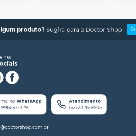
algum produto?
Sugira para a
Doctor Shop
S
 nas
ociais
ame no
WhatsApp
Atendimento
) 99859-2329
(62) 3328-9505
o@doctorshop.com.br