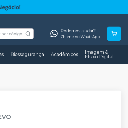
Podemos ajudar?
 por código
Chame no WhatsApp
Imagem &
as
Biossegurança
Acadêmicos
Fluxo Digital
EVO