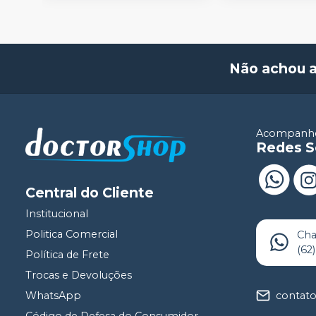
acessórios. Voltagens 110V e
220V
Não achou 
Acompanhe
Redes S
Central do Cliente
Institucional
Politica Comercial
Ch
(62
Política de Frete
Trocas e Devoluções
contat
WhatsApp
Código de Defesa do Consumidor