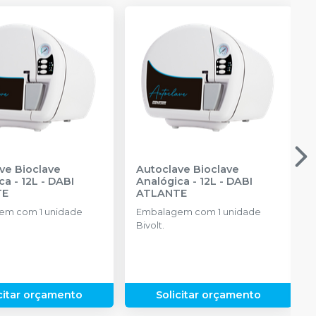
ve Bioclave
Autoclave Bioclave
ca - 12L
-
DABI
Analógica - 12L
-
DABI
TE
ATLANTE
em com 1 unidade
Embalagem com 1 unidade
Bivolt.
citar orçamento
Solicitar orçamento