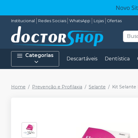
Institucional
Redes Sociais
WhatsApp
Lojas
Ofertas
Categorias
Descartáveis
Dentística
Home
Prevenção e Profilaxia
Selante
Kit Selante