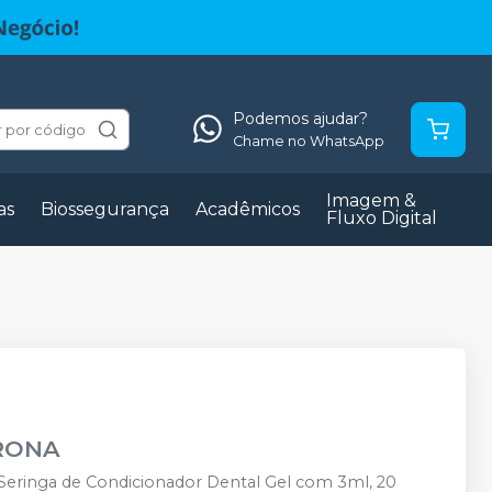
Podemos ajudar?
 por código
Chame no WhatsApp
Imagem &
as
Biossegurança
Acadêmicos
Fluxo Digital
IRONA
1 Seringa de Condicionador Dental Gel com 3ml, 20