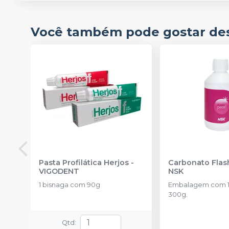
Você também pode gostar de
Pasta Profilática Herjos
-
Carbonato Flas
VIGODENT
NSK
1 bisnaga com 90g
Embalagem com 1 
300g.
Qtd
: