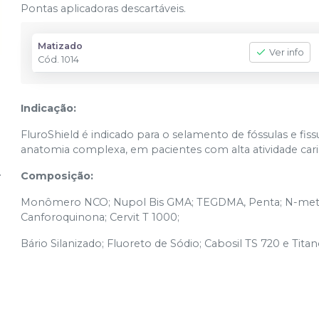
Pontas aplicadoras descartáveis.
Matizado
Ver info
Cód.
1014
Indicação:
FluroShield é indicado para o selamento de fóssulas e fi
anatomia complexa, em pacientes com alta atividade ca
Composição:
Monômero NCO; Nupol Bis GMA; TEGDMA, Penta; N-metil 
Canforoquinona; Cervit T 1000;
Bário Silanizado; Fluoreto de Sódio; Cabosil TS 720 e Titan