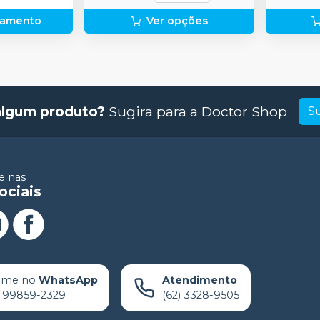
rçamento
Ver opções
algum produto?
Sugira para a
Doctor Shop
S
 nas
ociais
ame no
WhatsApp
Atendimento
) 99859-2329
(62) 3328-9505