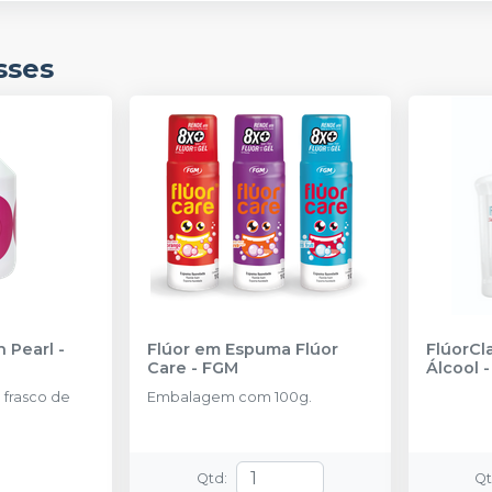
sses
h Pearl
-
Flúor em Espuma Flúor
FlúorCl
Care
-
FGM
Álcool
frasco de
Embalagem com 100g.
Qtd
:
Q