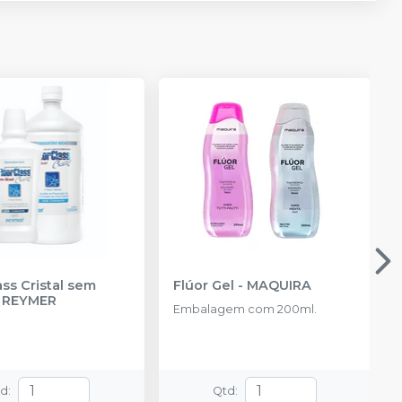
ass Cristal sem
Flúor Gel
-
MAQUIRA
-
REYMER
Embalagem com 200ml.
td
:
Qtd
: