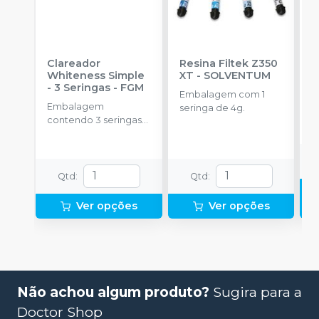
Clareador
Resina Filtek Z350
K
Whiteness Simple
XT
-
SOLVENTUM
W
- 3 Seringas
-
FGM
c
Embalagem com 1
P
Embalagem
K
seringa de 4g.
contendo 3 seringas
1
com 3g de gel cada
h
uma.
c
c
e
Qtd
:
Qtd
:
c
N
Ver opções
Ver opções
(
p
e
p
1
Não achou algum produto?
Sugira para a
Doctor Shop