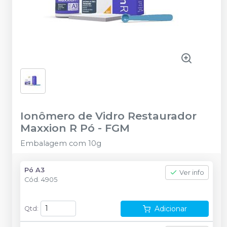
Ionômero de Vidro Restaurador
Maxxion R Pó
-
FGM
Embalagem com 10g
Pó A3
Ver info
Cód.
4905
Adicionar
Qtd
: