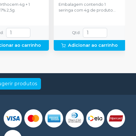
Orthocem 4g + 1
Embalagem contendo 1
7% 2,5g.
seringa com 4g de produto
disponível na cor azul.
td
:
Qtd
:
cionar ao carrinho
Adicionar ao carrinho
ugerir produtos