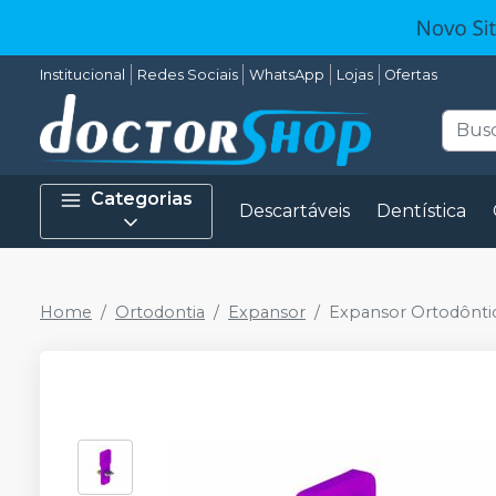
Institucional
Redes Sociais
WhatsApp
Lojas
Ofertas
Categorias
Descartáveis
Dentística
Home
Ortodontia
Expansor
Expansor Ortodôntic