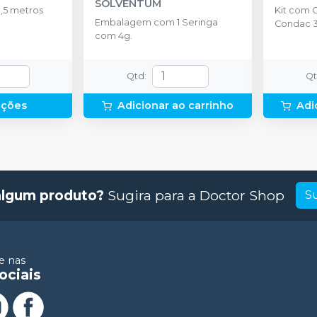
SOLVENTUM
,5 metros
Kit com 
Embalagem com 1 Seringa
Condac 3
com 4g.
Qtd
:
Q
pções
Adicionar ao carrinho
Adi
algum produto?
Sugira para a
Doctor Shop
S
 nas
ociais