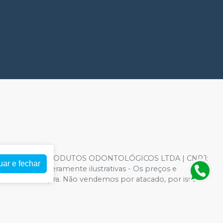
EPRESENTAÇÃO DE PRODUTOS ODONTOLÓGICOS LTDA | CNPJ:
uar e fechar
rança - Fotos meramente ilustrativas - Os preços e
 Carrinho de Compra. Não vendemos por atacado, por isso