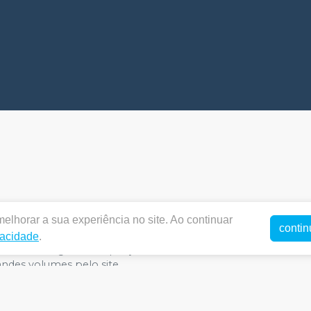
elhorar a sua experiência no site. Ao continuar
 https://doctorshopdental.com.br/ | GNTEC COMERCIO E R
contin
e Universitária, Anápolis - GO | Política de Privacidade e Segu
vacidade
.
m caso de divergência de preços no site, o valor válido é o do
ndes volumes pelo site.
E-commerce produzido por
Sou Odonto Ecommerce
.