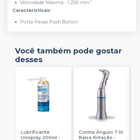
-1
Velocidade Máxima -1.250 min
Características:
Porta-fresas Push Button
Você também pode gostar
desses
Lubrificante
Contra Ângulo T10
M
Unispray 200ml
-
Baixa Rotação
-
S