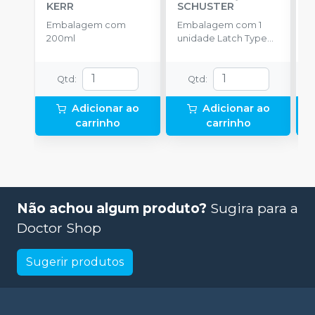
KERR
SCHUSTER
E
Embalagem com
Embalagem com 1
u
200ml
unidade Latch Type
(Trava).
Qtd
:
Qtd
:
Adicionar ao
Adicionar ao
carrinho
carrinho
Não achou algum produto?
Sugira para a
Doctor Shop
Sugerir produtos