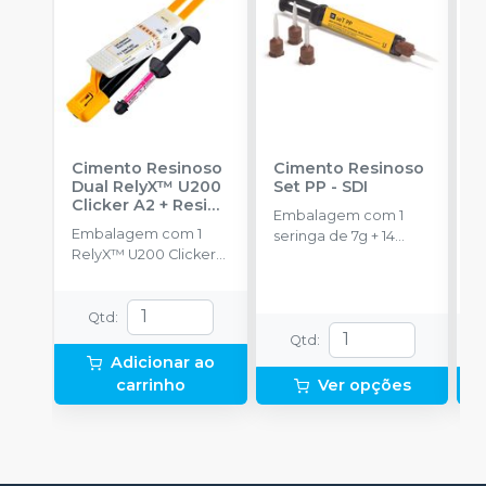
Cimento Resinoso
Cimento Resinoso
Ci
Dual RelyX™ U200
Set PP
-
SDI
A
Clicker A2 + Resina
Embalagem com 1
E
Filtek™ Universal
Embalagem com 1
seringa de 7g + 14
c
A3
-
SOLVENTUM
RelyX™ U200 Clicker
pontas misturadoras.
c
Cor A2 de 11g e 1
e
Resina Filtek™
Universal Cor A3 de
Qtd
:
4g.
Qtd
:
Adicionar ao
carrinho
Ver opções