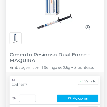
Cimento Resinoso Dual Force
-
MAQUIRA
Embalagem com 1 Seringa de 2,5g + 3 ponteiras.
A1
Ver info
Cód.
14817
Adicionar
Qtd
: