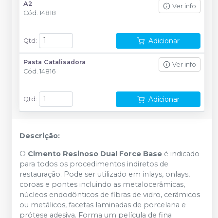
A2
Ver info
Cód.
14818
Adicionar
Qtd
:
Pasta Catalisadora
Ver info
Cód.
14816
Adicionar
Qtd
:
Descrição:
O
Cimento Resinoso Dual Force Base
é indicado
para todos os procedimentos indiretos de
restauração. Pode ser utilizado em inlays, onlays,
coroas e pontes incluindo as metalocerâmicas,
núcleos endodônticos de fibras de vidro, cerâmicos
ou metálicos, facetas laminadas de porcelana e
prótese adesiva. Forma um película de fina