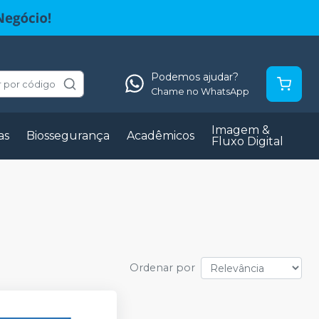
Podemos ajudar?
 por código
Chame no WhatsApp
Imagem &
as
Biossegurança
Acadêmicos
Fluxo Digital
Ordenar por