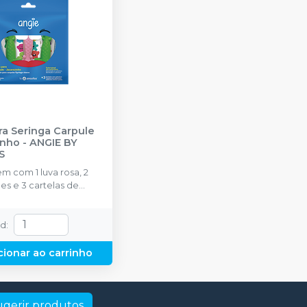
ra Seringa Carpule
inho
-
ANGIE BY
S
 com 1 luva rosa, 2
es e 3 cartelas de
td
:
cionar ao carrinho
ugerir produtos