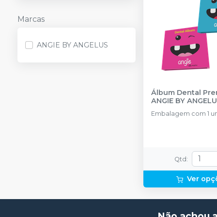
Marcas
ANGIE BY ANGELUS
Álbum Dental Pr
ANGIE BY ANGELU
Embalag
Qtd
:
Ver opç
Não achou 