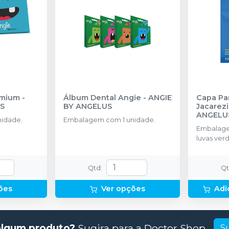
emium
-
Álbum Dental Angie
-
ANGIE
Capa Pa
S
BY ANGELUS
Jacarez
ANGELU
em com 1 unidade.
Embalagem com 1 unidade.
Embalagem
luvas verd
adesivos
Qtd
:
Q
ões
Ver opções
Adi
algum produto?
Sugira para a
Doctor Shop
S