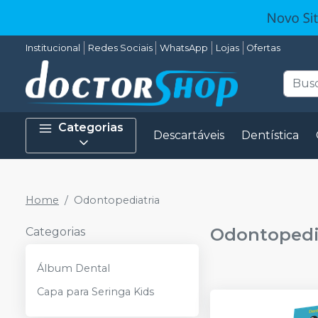
Institucional
Redes Sociais
WhatsApp
Lojas
Ofertas
Categorias
Descartáveis
Dentística
Home
Odontopediatria
Odontopedi
Categorias
Álbum Dental
Capa para Seringa Kids