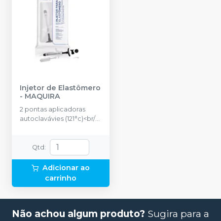
Injetor de Elastômero
-
MAQUIRA
2 pontas aplicadoras
autoclavávies (121°c)<br/>1
escova para
limpeza<br/>2 peças
(Auxiliar) inserção do
Qtd
:
elastômero na seringa
Adicionar ao
carrinho
Não achou algum produto?
Sugira para a