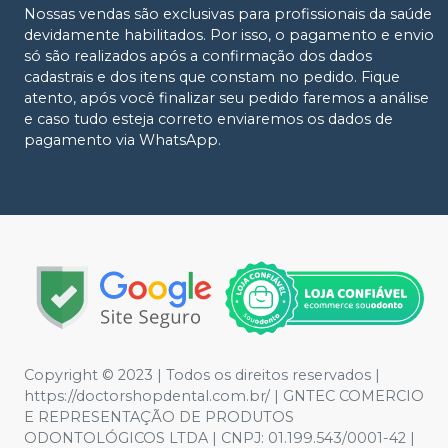
Nossas vendas são exclusivas para profissionais da saúde
devidamente habilitados. Por isso, o pagamento e envio
só são realizados após a confirmação dos dados
cadastrais e dos itens que constam no pedido. Fique
atento, após você finalizar seu pedido faremos a análise
e caso tudo esteja correto enviaremos os dados de
pagamento via WhatsApp.
Copyright © 2023 | Todos os direitos reservados |
https://doctorshopdental.com.br/ | GNTEC COMERCIO
E REPRESENTAÇÃO DE PRODUTOS
ODONTOLÓGICOS LTDA | CNPJ: 01.199.543/0001-42 |