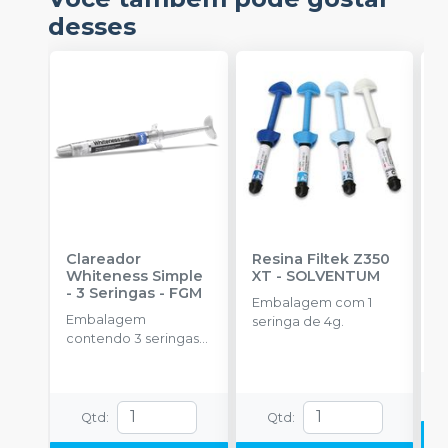
desses
Clareador
Resina Filtek Z350
K
Whiteness Simple
XT
-
SOLVENTUM
W
- 3 Seringas
-
FGM
c
Embalagem com 1
P
Embalagem
K
seringa de 4g.
contendo 3 seringas
1
com 3g de gel cada
h
uma.
c
c
e
Qtd
:
Qtd
:
c