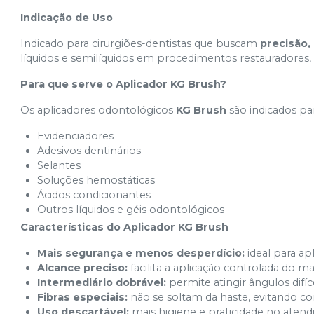
Indicação de Uso
Indicado para cirurgiões-dentistas que buscam
precisão,
líquidos e semilíquidos em procedimentos restauradores, 
Para que serve o Aplicador KG Brush?
Os aplicadores odontológicos
KG Brush
são indicados par
Evidenciadores
Adesivos dentinários
Selantes
Soluções hemostáticas
Ácidos condicionantes
Outros líquidos e géis odontológicos
Características do Aplicador KG Brush
Mais segurança e menos desperdício:
ideal para ap
Alcance preciso:
facilita a aplicação controlada do ma
Intermediário dobrável:
permite atingir ângulos dif
Fibras especiais:
não se soltam da haste, evitando co
Uso descartável:
mais higiene e praticidade no atend