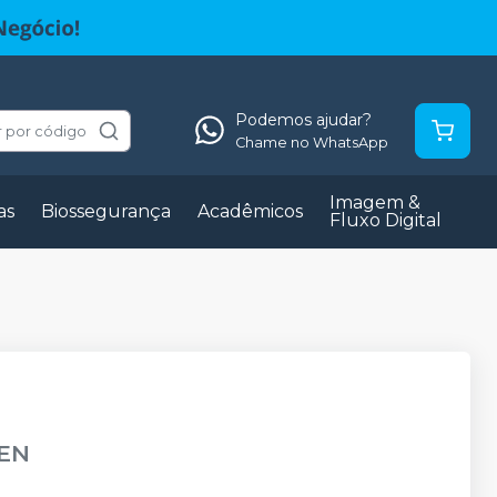
Podemos ajudar?
 por código
Chame no WhatsApp
Imagem &
as
Biossegurança
Acadêmicos
Fluxo Digital
EN