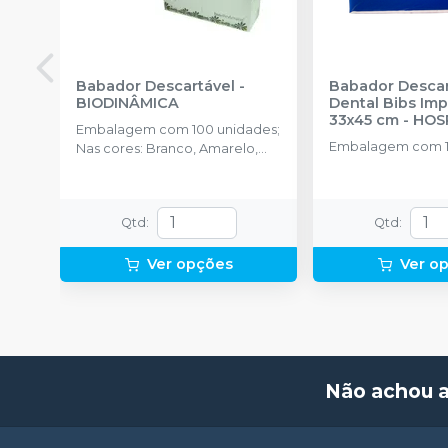
Babador Descartável
-
Babador Descar
BIODINÂMICA
Dental Bibs Impermeavel
33x45 cm
-
HOS
Embalagem com 100 unidades;
Embalagem com 1
Nas cores: Branco, Amarelo,
Azul, Rosa, Verde e Misto.
Qtd
:
Qtd
:
Ver opções
Ver o
Não achou 