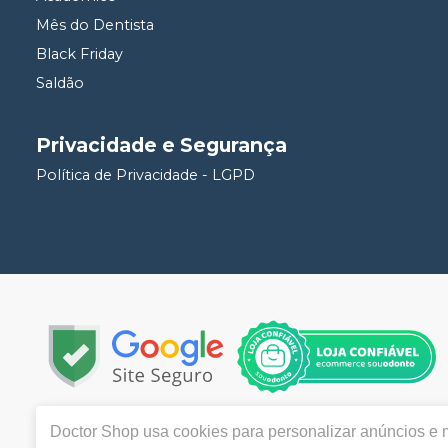
Mês do Dentista
Black Friday
Saldão
Privacidade e Segurança
Política de Privacidade - LGPD
Doctor Shop
usa cookies para personalizar anúncios e m
Copyright © 2023 | Todos os direitos reservados |