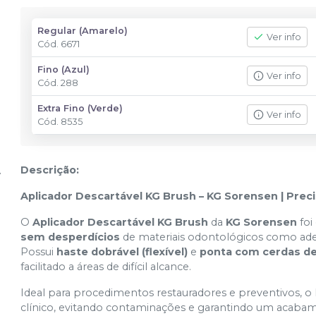
Regular (Amarelo)
Ver info
Cód.
6671
Fino (Azul)
Ver info
Cód.
288
Extra Fino (Verde)
Ver info
Cód.
8535
Descrição:
Aplicador Descartável KG Brush – KG Sorensen | Prec
O
Aplicador Descartável KG Brush
da
KG Sorensen
foi
sem desperdícios
de materiais odontológicos como adesi
Possui
haste dobrável (flexível)
e
ponta com cerdas de
facilitado a áreas de difícil alcance.
Ideal para procedimentos restauradores e preventivos, o 
clínico, evitando contaminações e garantindo um acabame