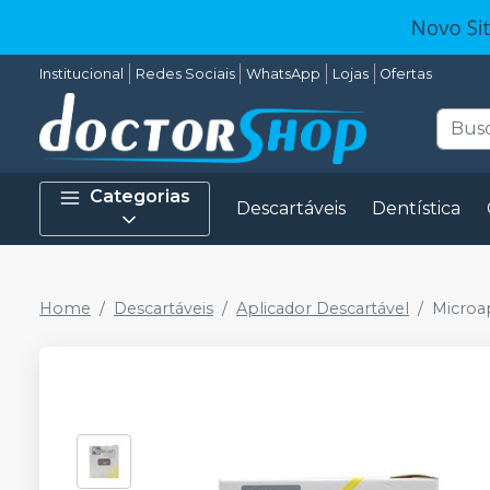
Institucional
Redes Sociais
WhatsApp
Lojas
Ofertas
Categorias
Descartáveis
Dentística
Home
Descartáveis
Aplicador Descartável
Microa