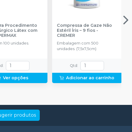
ra Procedimento
Compressa de Gaze Não
o Látex com
Estéril Íris – 9 fios
-
PERMAX
CREMER
m 100 unidades.
Embalagem com 500
unidades. (7,5x7,5cm)
td
:
Qtd
:
Ver opções
Adicionar ao carrinho
ugerir produtos