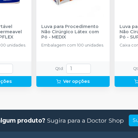
tável
Luva para Procedimento
Luva pa
Não Cirúrgico Látex com
Não Cirúrgic
PFLEX
Pó
-
MEDIX
Pó
-
SU
00 unidades.
Embalagem com 100 unidades.
Caixa co
Qtd
:
Q
pções
Ver opções
algum produto?
Sugira para a
Doctor Shop
S