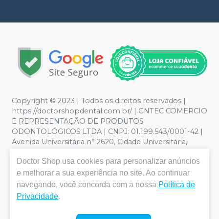
Copyright © 2023 | Todos os direitos reservados |
https://doctorshopdental.com.br/ | GNTEC COMERCIO
E REPRESENTAÇÃO DE PRODUTOS
ODONTOLÓGICOS LTDA | CNPJ: 01.199.543/0001-42 |
Avenida Universitária n° 2620, Cidade Universitária,
Anápolis - GO | Política de Privacidade e Segurança -
Doctor Shop
usa cookies para personalizar anúncios
Fotos meramente ilustrativas - Os preços e condições
da loja virtual estão sujeitos a alterações. Em caso de
e melhorar a sua experiência no site. Ao continuar
divergência de preços no site, o valor válido é o do
navegando, você concorda com a nossa
Política de
Carrinho de Compra. Não vendemos por atacado, por
Privacidade
.
isso nos reservamos o direito de não atender compras
de grandes volumes pelo site.