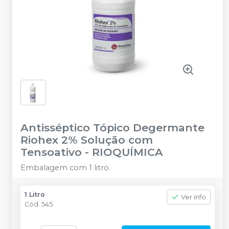
Antisséptico Tópico Degermante
Riohex 2% Solução com
Tensoativo
-
RIOQUÍMICA
Embalagem com 1 litro.
1 Litro
Ver info
Cód.
545