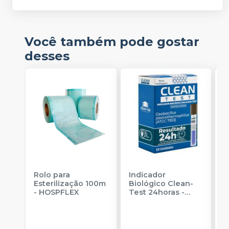
Você também pode gostar
desses
Rolo para
Indicador
I
Esterilização 100m
Biológico Clean-
B
-
HOSPFLEX
Test 24horas
-
H
CLEAN UP
E
u